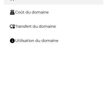
point_of_sale
Coût du domaine
move_down
Transfert du domaine
info
Utilisation du domaine