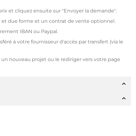
ix et cliquez ensuite sur "Envoyer la demande".
 et due forme et un contrat de vente optionnel.
irement IBAN ou Paypal.
ré à votre fournisseur d'accès par transfert (via le
un nouveau projet ou le rediriger vers votre page
expand_less
expand_less
détails du paiement. Le titulaire vous
 vous le souhaitez, vous proposera Paypal ou
due forme. Si le prix d'achat est plus élevé, vous
ire si vous le souhaitez.
le numéro de facture lors du virement.