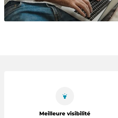
highlight
Meilleure visibilité