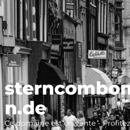
sterncombo
n.de
Ce domaine est en vente - Profitez