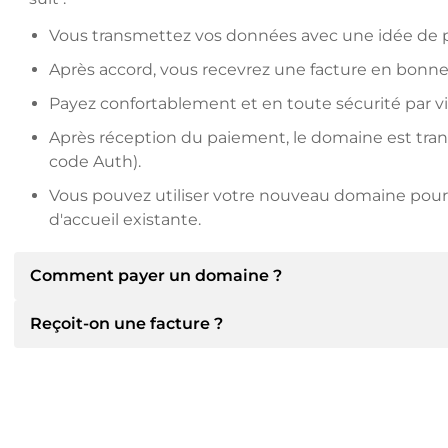
Vous transmettez vos données avec une idée de pr
Après accord, vous recevrez une facture en bonne
Payez confortablement et en toute sécurité par v
Après réception du paiement, le domaine est transfé
code Auth).
Vous pouvez utiliser votre nouveau domaine pour 
d'accueil existante.
Comment payer un domaine ?
Reçoit-on une facture ?
Après un accord, le titulaire vous communiquera les 
communiquera alors les détails bancaires SEPA et, si
d'autres méthodes de paiement.
Oui, le vendeur vous enverra une facture en bonne et 
recevrez également un contrat de vente supplémenta
Veuillez toujours mentionner le nom de domaine et 